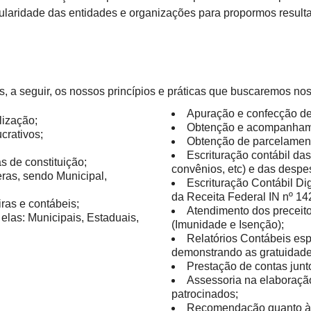
cularidade das entidades e organizações para propormos result
, a seguir, os nossos princípios e práticas que buscaremos nos
Apuração e confecção de 
lização;
Obtenção e acompanhamen
crativos;
Obtenção de parcelamen
Escrituração contábil das
s de constituição;
convênios, etc) e das despe
ras, sendo Municipal,
Escrituração Contábil Di
da Receita Federal IN nº 14
ras e contábeis;
Atendimento dos preceito
elas: Municipais, Estaduais,
(Imunidade e Isenção);
Relatórios Contábeis espe
demonstrando as gratuidade
Prestação de contas junt
Assessoria na elaboraç
patrocinados;
Recomendação quanto à p