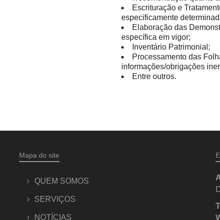
Escrituração e Tratamen
especificamente determinad
Elaboração das Demonst
específica em vigor;
Inventário Patrimonial;
Processamento das Folh
informações/obrigações iner
Entre outros.
Mapa do site
E
A
QUEM SOMOS
D
SERVIÇOS
T
NOTÍCIAS