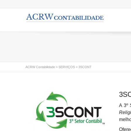
ACRW Contabilidade
>
SERVIÇOS
>
3SCONT
3S
A 3º 
Reli
melho
Ofer