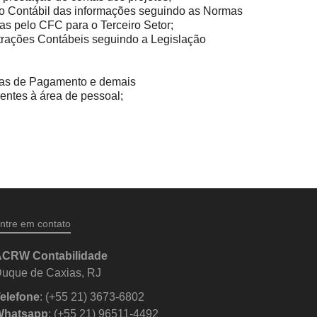
to Contábil das informações seguindo as Normas
as pelo CFC para o Terceiro Setor;
rações Contábeis seguindo a Legislação
as de Pagamento e demais
entes à área de pessoal;
ntre em contato
CRW Contabilidade
uque de Caxias, RJ
elefone
: (+55 21) 3673-6802
Whatsapp
: (+55 21) 96511-4492