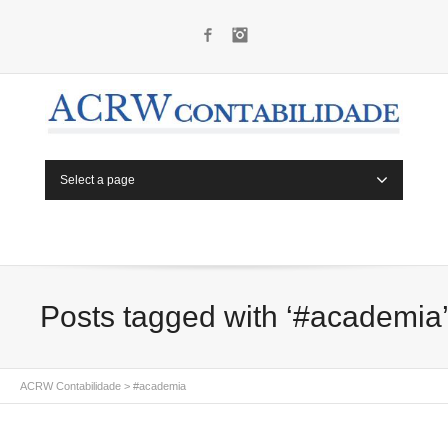
Facebook
Instagram
Select a page
Posts tagged with ‘#academia
ACRW Contabilidade
>
#academia