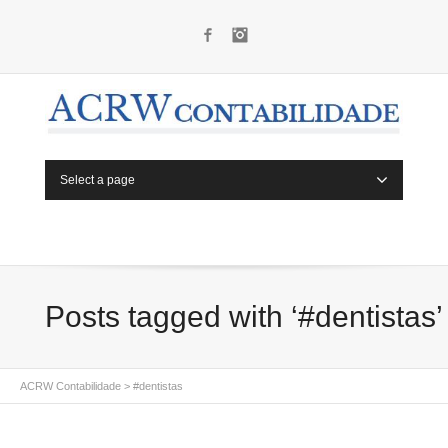
Facebook
Instagram
Select a page
Posts tagged with ‘#dentistas’
ACRW Contabilidade
>
#dentistas