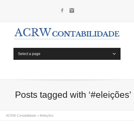
Facebook
Instagram
Select a page
Posts tagged with ‘#eleições’
ACRW Contabilidade
>
#eleições