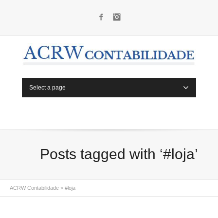
Facebook
Instagram
Select a page
Posts tagged with ‘#loja’
ACRW Contabilidade
>
#loja