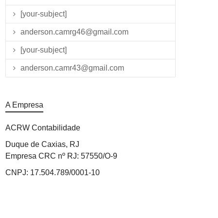
[your-subject]
anderson.camrg46@gmail.com
[your-subject]
anderson.camr43@gmail.com
A Empresa
ACRW Contabilidade
Duque de Caxias, RJ
Empresa CRC nº RJ: 57550/O-9
CNPJ: 17.504.789/0001-10