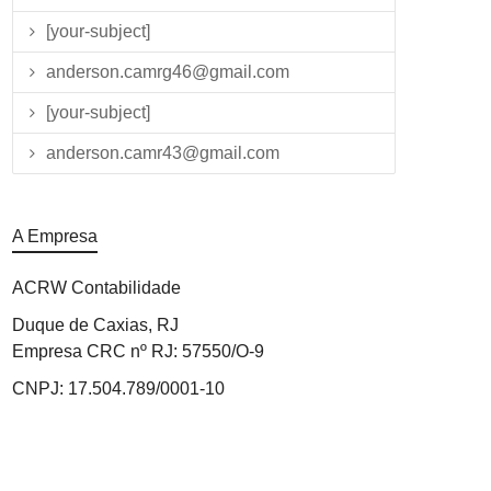
[your-subject]
anderson.camrg46@gmail.com
[your-subject]
anderson.camr43@gmail.com
A Empresa
ACRW Contabilidade
Duque de Caxias, RJ
Empresa CRC nº RJ: 57550/O-9
CNPJ: 17.504.789/0001-10